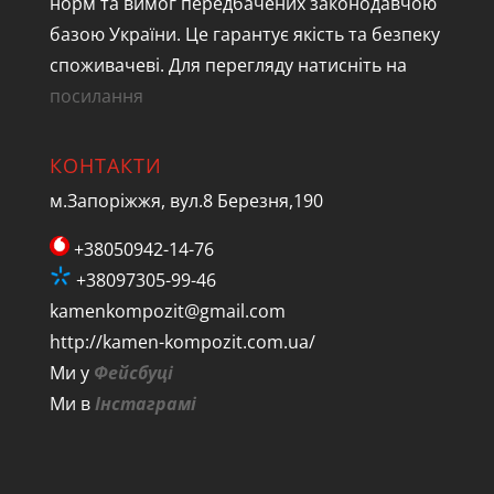
норм та вимог передбачених законодавчою
базою України. Це гарантує якість та безпеку
споживачеві. Для перегляду натисніть на
посилання
КОНТАКТИ
м.Запоріжжя, вул.8 Березня,190
+38050942-14-76
+38097305-99-46
kamenkompozit@gmail.com
http://kamen-kompozit.com.ua/
Ми у
Фейсбуці
Ми в
Інстаграмі