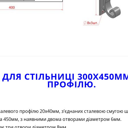
ДЛЯ СТІЛЬНИЦІ 300Х450М
ПРОФІЛЮ.
алевого профілю 20х40мм, з’єднаних сталевою смугою 
а 450мм, з наявними двома отворами діаметром 6мм.
ає три отвори діаметром 8мм.