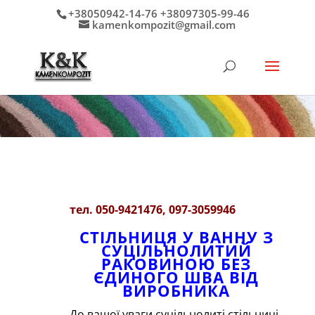
+38050942-14-76 +38097305-99-46
kamenkompozit@gmail.com
тел. 050-9421476, 097-3059946
СТІЛЬНИЦЯ У ВАННУ З
СУЦІЛЬНОЛИТИЙ
РАКОВИНОЮ БЕЗ
ЄДИНОГО ШВА ВІД
ВИРОБНИКА
До вашої уваги суцільнолиті стільниці