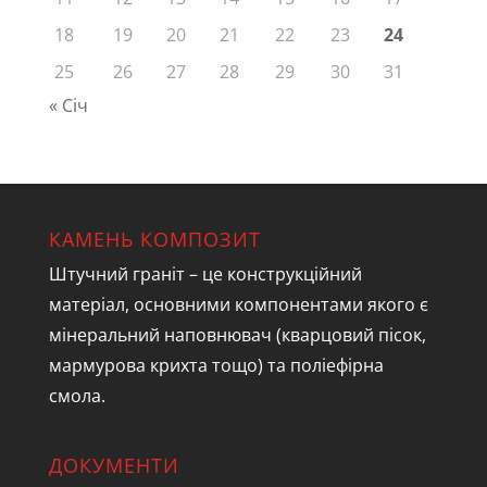
18
19
20
21
22
23
24
25
26
27
28
29
30
31
« Січ
КАМЕНЬ КОМПОЗИТ
Штучний граніт – це конструкційний
матеріал, основними компонентами якого є
мінеральний наповнювач (кварцовий пісок,
мармурова крихта тощо) та поліефірна
смола.
ДОКУМЕНТИ