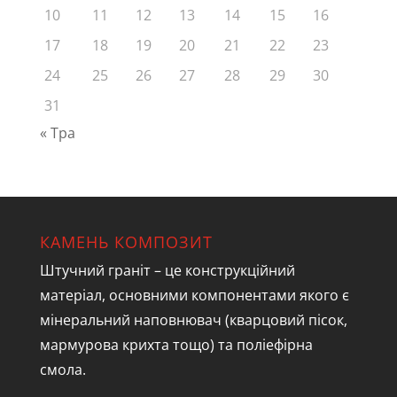
10
11
12
13
14
15
16
17
18
19
20
21
22
23
24
25
26
27
28
29
30
31
« Тра
КАМЕНЬ КОМПОЗИТ
Штучний граніт – це конструкційний
матеріал, основними компонентами якого є
мінеральний наповнювач (кварцовий пісок,
мармурова крихта тощо) та поліефірна
смола.