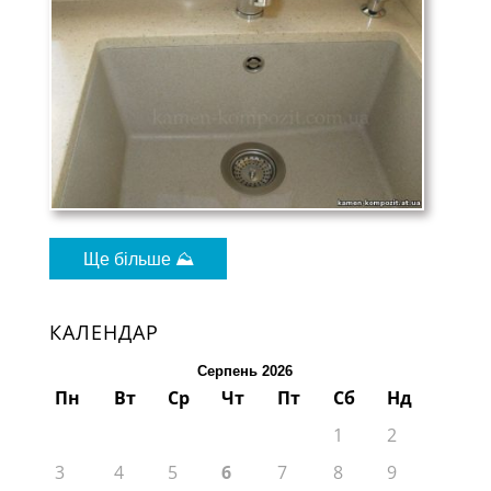
Ще більше ⛰
КАЛЕНДАР
Серпень 2026
Пн
Вт
Ср
Чт
Пт
Сб
Нд
1
2
3
4
5
6
7
8
9