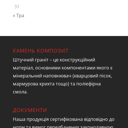
31
« Тра
КАМЕНЬ КОМПОЗИТ
Штучний граніт – це конструкційний
матеріал, основними компонентами якого є
мінеральний наповнювач (кварцовий пісок,
мармурова крихта тощо) та поліефірна
смола.
ДОКУМЕНТИ
Наша продукція сертифікована відповідно до
норм та вимог передбачених законодавчою