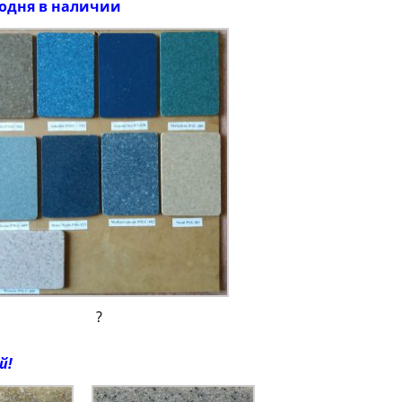
одня в наличии
?
й!